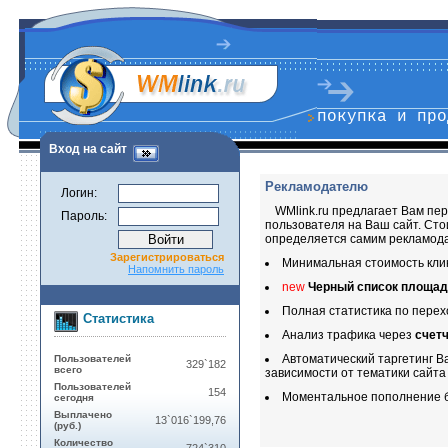
покупка и про
Вход на сайт
Рекламодателю
Логин:
WMlink.ru предлагает Вам пе
Пароль:
пользователя на Ваш сайт. Ст
определяется самим рекламод
Зарегистрироваться
Минимальная стоимость клик
Напомнить пароль
new
Черный список площад
Полная статистика по перех
Статистика
Анализ трафика через
счет
Автоматический таргетинг В
Пользователей
329`182
всего
зависимости от тематики сайта
Пользователей
154
Моментальное пополнение б
сегодня
Выплачено
13`016`199,76
(руб.)
Количество