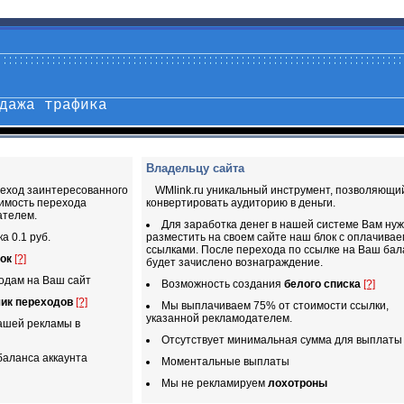
дажа трафика
Владельцу сайта
реход заинтересованного
WMlink.ru уникальный инструмент, позволяющи
оимость перехода
конвертировать аудиторию в деньги.
ателем.
Для заработка денег в нашей системе Вам ну
а 0.1 руб.
разместить на своем сайте наш блок с оплачива
ссылками. После перехода по ссылке на Ваш бал
ок
[?]
будет зачислено вознаграждение.
одам на Ваш сайт
Возможность создания
белого списка
[?]
чик переходов
[?]
Мы выплачиваем 75% от стоимости ссылки,
указанной рекламодателем.
ашей рекламы в
Отсутствует минимальная сумма для выплаты
аланса аккаунта
Моментальные выплаты
Мы не рекламируем
лохотроны