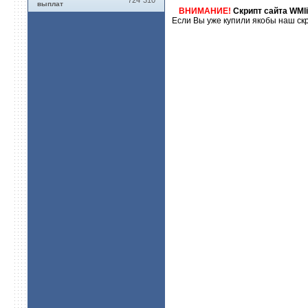
724`310
выплат
ВНИМАНИЕ!
Скрипт сайта WMli
Если Вы уже купили якобы наш скр