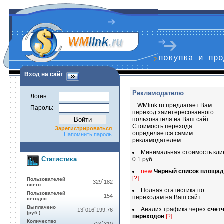
покупка и про
Вход на сайт
Рекламодателю
Логин:
WMlink.ru предлагает Вам
Пароль:
переход заинтересованного
пользователя на Ваш сайт.
Стоимость перехода
Зарегистрироваться
определяется самим
Напомнить пароль
рекламодателем.
Минимальная стоимость кли
Статистика
0.1 руб.
new
Черный список площад
[?]
Пользователей
329`182
всего
Полная статистика по
Пользователей
154
переходам на Ваш сайт
сегодня
Выплачено
Анализ трафика через
счет
13`016`199,76
(руб.)
переходов
[?]
Количество